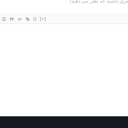
{}
[+]