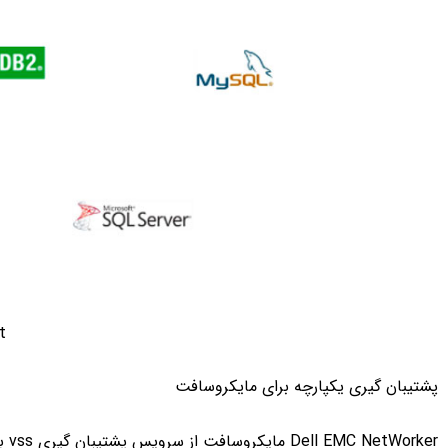
t
پشتیبان گیری یکپارچه برای مایکروسافت
Dell EMC NetWorker مایکروسافت از سرویس پشتیبان گیری vss برای ایجاد پشتیبان از برنامه های کاربردی استفاده می کند.