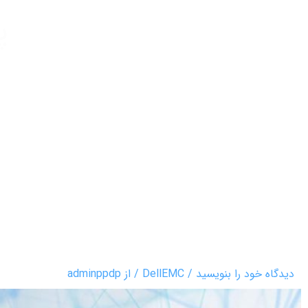
پ
دیدگاه‌ خود را بنویسید
/
DellEMC
/ از
adminppdp