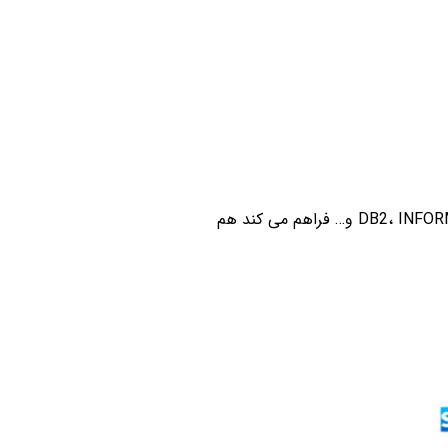
پایگاه داده ها و برنامه های کاربردی داده ی محافظت شده ای را برای پایگاه داده های DB2، INFORMIX، MYSQL و… فراهم می کند هم