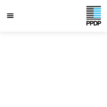
رش
ه
منو
حتوا