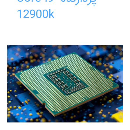
12900k
بررسی
پردازنده
های
Core
i9-
12900k
در
بازی
های
رایانه