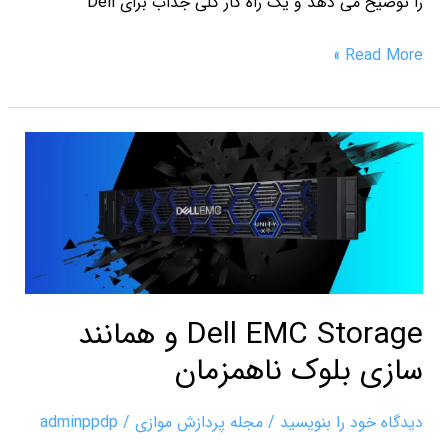
را توضیح می دهد و یک راه کار کلی جذاب برای Dell
Read More »
Dell
EMC
Storage
و
همانند
سازی
بلوک
Dell EMC Storage و همانند
ناهمزمان
سازی بلوک ناهمزمان
دیدگاه‌ خود را بنویسید
/
مجله پردازش موازی
/
adminppdp