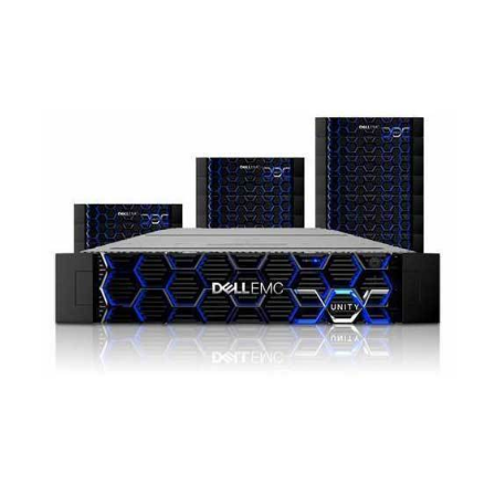
10نکته
برای
ارتقا
سیستم
ذخیره
سازی
unity