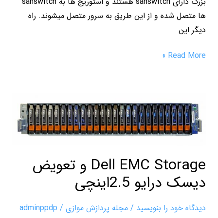
بزرگ دارای sanswitch هستند و استوریج ها به sanswitch
ها متصل شده و از این طریق به سرور متصل میشوند. راه
دیگر این
Read More »
Dell
EMC
Storage
و
تعویض
Dell EMC Storage و تعویض
دیسک
دیسک درایو 2.5اینچی
درایو
2.5اینچی
دیدگاه‌ خود را بنویسید
/
مجله پردازش موازی
/
adminppdp