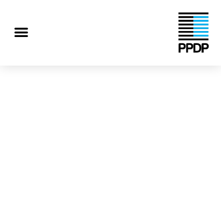
رش
ه
منو
حتوا