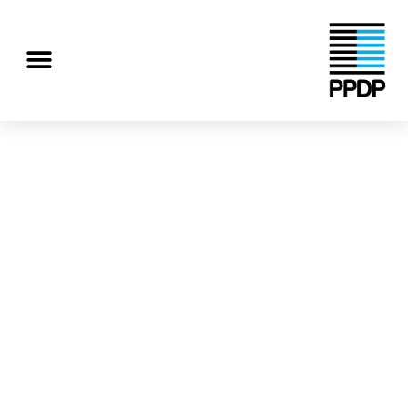
رش
ه
منو
حتوا