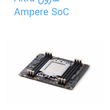
Ampere SoC
ماژول
Altra
Ampere
SoC