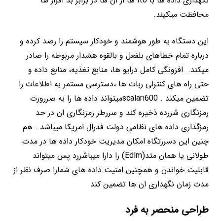
نگهداری داده ها با lto ها از ان ها در برابر بد افزار ها
محافظت میکیند.
این دستگاه به طور هوشمند و خودکار سیستم را رصد کرده و
درباره تمام خطاهای بلفعل و بالقوه هشدار مربوطه را صادر
میکند. افزونگی کامل درایو ها، منابع تغذیه، منابع داده و
حتی راه های کنترلی ربات ها ،دسترسی مستمر به اطلاعات را
تضمین میکند . scalari600میتواند داده ها را به صررورت
رمزنگاری شررده ذخیره کند و سررطر رمزنگاری ان در حد
رمزگذاری داده های نظامی دولت فدرال امریکا میباشد . هم
چنین این دسررتگاه امکان مدیریت خودکار داده ها در مدت
طولانی یا همان متد(Edlm) را دارا میباشررد پس میتواند
قابلیت خواندن و همچنین امنیت داده های شمارا صرف نظر از
مدت زمان نگهداری ان ها تضمین کند
طراحی منحصر به فرد