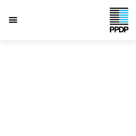
رش
ه
منو
حتوا