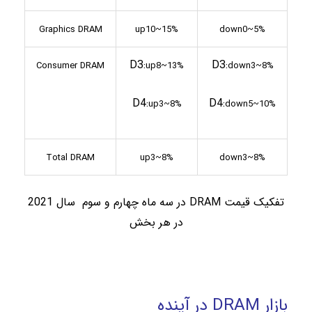
Graphics
DRAM
up10~15%
down0~5%
D3:
D3:
Consumer
DRAM
up8~13%
down
3~8%
D4:
D4:
up3~8%
down
5~10%
Total
DRAM
up3~8%
down3~8%
تفکیک قیمت DRAM در سه ماه چهارم و سوم سال 2021
در هر بخش
بازار DRAM در آینده