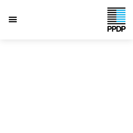
رش
ه
منو
حتوا