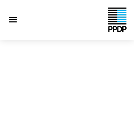
رش
ه
منو
حتوا