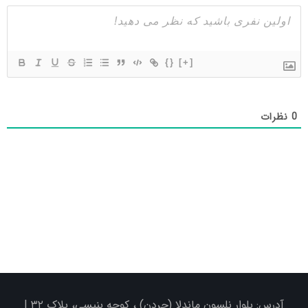
{}
[+]
0
نظرات
آدرس: بلوار نلسون ماندلا (جردن) ، کوچه بنیسی، پلاک ۳۲ |