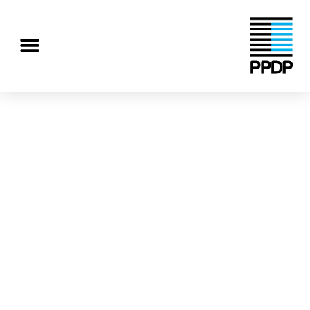
رش
ه
منو
حتوا