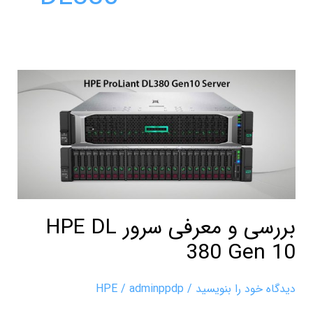
بررسی
و
معرفی
سرور
HPE
DL
380
بررسی و معرفی سرور HPE DL
Gen
10
380 Gen 10
دیدگاه‌ خود را بنویسید
/
adminppdp
/
HPE