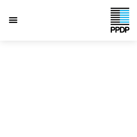
رش
ه
منو
حتوا