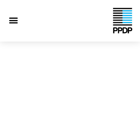
رش
ه
منو
حتوا