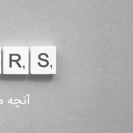
آنچه م